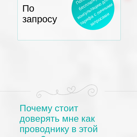
с
ю
п
у
я
п
ю
и
По
с
с
и
запросу
Почему стоит
доверять мне как
проводнику в этой