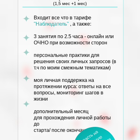
(1,5 мес +1 мес)
Входит все что в тарифе
"Наблюдатель"
, а также:
3 занятия по 2.5 часа - онлайн или
ОЧНО при возможности сторон
персональные практики для
решения своих личных запросов (в
т.ч по моим смежным тематикам)
моя личная поддержка на
протяжении курса: ответы на все
вопросы, мониторинг шагов в
жизни
дополнительный месяц
для прохождения личной работы
до
старта/ после окончания курса
П
о
а
т
ь
н
а
б
е
с
л
а
т
н
к
о
н
у
л
ь
т
а
ц
и
д
л
т
а
р
и
ф
а
л
и
ч
н
ы
м
з
а
п
р
о
с
а
м