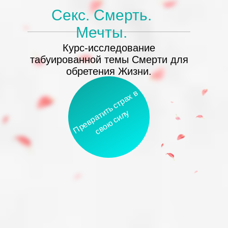
Секс. Смерть.
Мечты.
Курс-исследование
табуированной темы Смерти для
обретения Жизни.
П
р
е
в
р
а
т
т
ь
с
т
р
а
х
в
с
в
о
ю
с
и
л
и
у