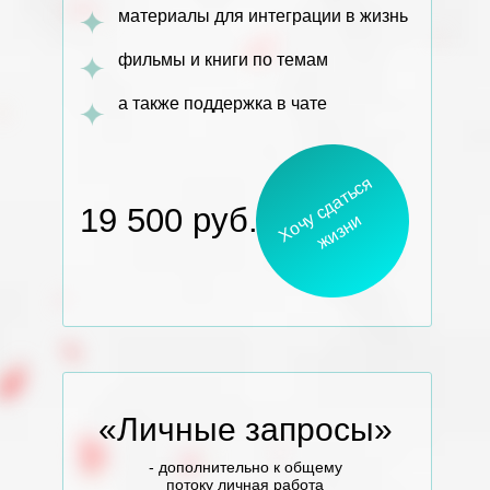
материалы для интеграции в жизнь
фильмы и книги по темам
а также поддержка в чате
Х
о
ч
с
д
а
т
ь
с
я
ж
и
з
н
19 500 руб.
у
и
«Личные запросы»
- дополнительно к общему
потоку личная работа