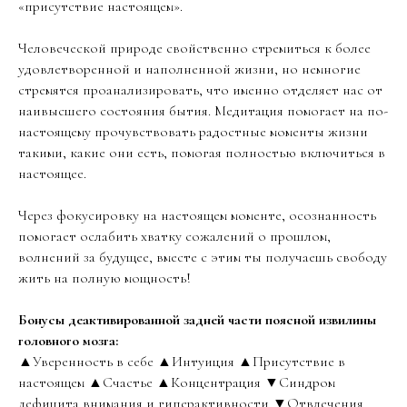
«присутствие настоящем».
Человеческой природе свойственно стремиться к более
удовлетворенной и наполненной жизни, но немногие
стремятся проанализировать, что именно отделяет нас от
наивысшего состояния бытия. Медитация помогает на по-
настоящему прочувствовать радостные моменты жизни
такими, какие они есть, помогая полностью включиться в
настоящее.
Через фокусировку на настоящем моменте, осознанность
помогает ослабить хватку сожалений о прошлом,
волнений за будущее, вместе с этим ты получаешь свободу
жить на полную мощность!
Бонусы деактивированной задней части поясной извилины
головного мозга:
▲Уверенность в себе ▲Интуиция ▲Присутствие в
настоящем ▲Счастье ▲Концентрация ▼Синдром
дефицита внимания и гиперактивности ▼Отвлечения