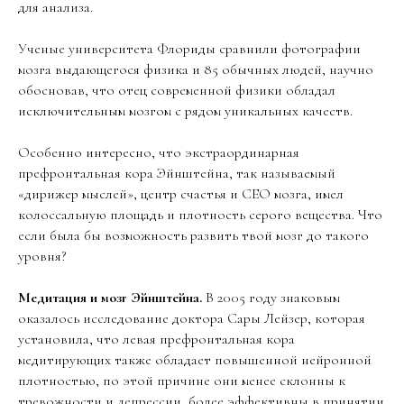
для анализа.
Ученые университета Флориды сравнили фотографии
мозга выдающегося физика и 85 обычных людей, научно
обосновав, что отец современной физики обладал
исключительным мозгом с рядом уникальных качеств.
Особенно интересно, что экстраординарная
префронтальная кора Эйнштейна, так называемый
«дирижер мыслей», центр счастья и CEO мозга, имел
колоссальную площадь и плотность серого вещества. Что
если была бы возможность развить твой мозг до такого
уровня?
Медитация и мозг Эйнштейна.
В 2005 году знаковым
оказалось исследование доктора Сары Лейзер, которая
установила, что левая префронтальная кора
медитирующих также обладает повышенной нейронной
плотностью, по этой причине они менее склонны к
тревожности и депрессии, более эффективны в принятии