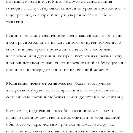
повышает иммунитет. Многие другие исследования
говорят о сопутствующем снижении уровня тревожности
и депрессии, о возрастающей уверенности в себе и
эмпатии.
Вспомните самое счастливое время вашей жизни: многие
люди расположили в начале списка минуты искреннего
смеха и игры, время проведенное вместе с любимым
человеком или друзьями, когда естественная связь между
людьми переводит наш ум от переживаний за будущее или
прошлое, непосредственно на настоящий момент.
Медитация лечит от одиночества
. Жаль что, лучшее
лекарство от чувства изолированности — устойчивые
социальные связи и любящая семья, доступно не каждому.
К счастью, медитация способна активировать части
нашего мозга ответственные за ощущение «социальной
общности», параллельно принося множество других
ментальных, эмоциональных и психологических бонусов.