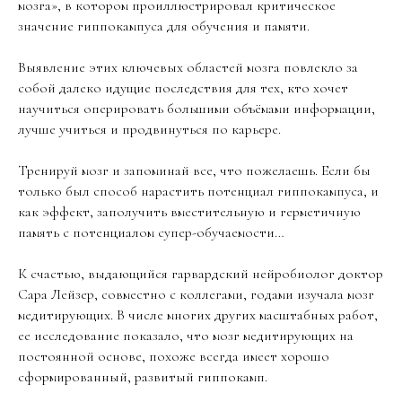
мозга», в котором проиллюстрировал критическое
значение гиппокампуса для обучения и памяти.
Выявление этих ключевых областей мозга повлекло за
собой далеко идущие последствия для тех, кто хочет
научиться оперировать большими объёмами информации,
лучше учиться и продвинуться по карьере.
Тренируй мозг и запоминай все, что пожелаешь. Если бы
только был способ нарастить потенциал гиппокампуса, и
как эффект, заполучить вместительную и герметичную
память с потенциалом супер-обучаемости…
К счастью, выдающийся гарвардский нейробиолог доктор
Сара Лейзер, совместно с коллегами, годами изучала мозг
медитирующих. В числе многих других масштабных работ,
ее исследование показало, что мозг медитирующих на
постоянной основе, похоже всегда имеет хорошо
сформированный, развитый гиппокамп.