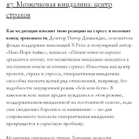
#7. Мозжечковая миндалина: центр
страхов
Как медитация изменит твою реакцию на стресс и положит
конец тревожности.
Доктор Питер Диамандис, основатель
фонда поддержки инноваций X Prize и популярный автор
«Нью-Йорк таймс», написал:
«Плохие новости хорошо
продаются потому, что мозжечковая миндалина находится в
постоянном поиске источника страха»
. Известная как центр
тревоги, страха и стресса, гиперактивная миндалина
способна вызвать целый ряд отклонений, например, без
надобности запущенный режим «бей-или-беги». В
каменном веке наши предки нуждались в этом режиме,
поддерживаемом миндалиной на постоянной основе, ведь
они ежедневно боролись за выживание — но для
современного человека гиперактивная миндалина
превращается в серьезную проблему.
Медитация отключает страхи. Хорошие новости