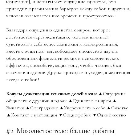
медитации], и испытывает ощущение единства, это
приводит к размыванию барьеров между собой и другими,
человек оказывается вне времени и пространства».
Благодаря ощущению единства с миром, которое
достигается через медитацию, человек начинает
чувствовать себя менее одиноким и изолированным,
вместе с этим мозг высвобождает множество научно
обоснованных физиологических и психологических
эффектов, способствующих тому, чтобы человек был
счастлив и здоров. Друзья приходят и уходят, а медитация
всегда с тобой!
Бонусы деактивации теменных долей мозга:
▲Ощущение
общности с другими людьми ▲Единство с миром ▲
Эмпатия ▲Сострадание ▲Уверенность в себе ▲Счастье
▲Контакт с настоящим ▼Социофобия ▼Одиночество
#2. Мозолистое тело: баланс работы