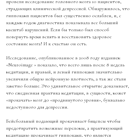
провели исследование головного мозга 10 пациентов,
страдающих клинической депрессией. Обнаружилось, что
гиппокамп пациентов был существенно ослаблен, и, с
каждым годом диагностика показывала все больший
масштаб нарушений. Если бы только был способ
повернуть время вспять и восстановить здоровое
состояние мозга! И к счастью он есть.
Исследование, опубликованное в 2008 году изданием
«Neuroimage » показало, что всего лишь после 8 недель
медитации, и правый, и левый гиппокамп значительно
увеличили общую нейронную плотность, а так же стали
заметно больше. Это удивительное открытие доказывает,
что ежедневная практика медитации, в сущности, может
«прокачать» мозг до «продвинутого уровня», буквально
недоступного для депрессии.
Бейсбольный подающий прокачивает бицепсы чтобы
предотвратить возможные переломы, а практикующий
медитацию прокачивает гиппокамп, что является