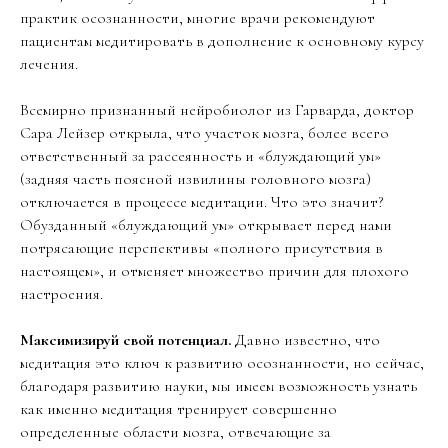
практик осознанности, многие врачи рекомендуют
пациентам медитировать в дополнение к основному курсу
лечения.
Всемирно признанный нейробиолог из Гарварда, доктор
Сара Лейзер открыла, что участок мозга, более всего
ответственный за рассеянность и «блуждающий ум»
(задняя часть поясной извилины головного мозга)
отключается в процессе медитации. Что это значит?
Обузданный «блуждающий ум» открывает перед нами
потрясающие перспективы «полного присутствия в
настоящем», и отменяет множество причин для плохого
настроения.
Максимизируй свой потенциал.
Давно известно, что
медитация это ключ к развитию осознанности, но сейчас,
благодаря развитию науки, мы имеем возможность узнать
как именно медитация тренирует совершенно
определенные области мозга, отвечающие за