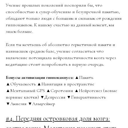
Ученые прошлых поколений поспорили бы, что
способностью к супер-обучению и безупречной памятью,
обладают только люди с большим и сильным от рождения
гиппокампом. К нашему счастью на данный момент, мы
знаем больше.
Если ты мечтаешь об абсолютно герметичной памяти и
наивысшем среднем бале, ученые согласиться что
включение потенциала нейропластичности мозга через
медитацию стоит попробовать в первую очередь.
Бонусы активизации гиппокампуса:
▲Память
▲Обучаемость ▲Навигация в пространстве
▲Ментальный GPS ▲Серотонин ▲Нейрогенез (новые
нервные клетки) ▼Депрессия ▼Гиперактивность
▼Амнезия ▼Альцгеймер
#4. Передняя островковая доля мозга: