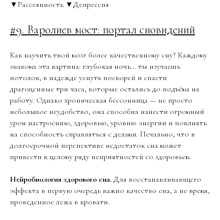
▼Рассеянность ▼Депрессия
#9. Варолиев мост: портал сновидений
Как научить твой мозг более качественному сну? Каждому
знакома эта картина: глубокая ночь… ты изучаешь
потолок, в надежде уснуть поскорей и спасти
драгоценные три часа, которые остались до подъёма на
работу. Однако хроническая бессонница — не просто
небольшое неудобство, она способна нанести огромный
урон настроению, здоровью, уровню энергии и повлиять
на способность справляться с делами. Печально, что в
долгосрочной перспективе недостаток сна может
привести к целому ряду неприятностей со здоровьем.
Нейробиология здорового сна.
Для восстанавливающего
эффекта в первую очередь важно качество сна, а не время,
проведенное лежа в кровати.