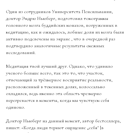
Один из сотрудников Университета Пенсильвании,
доктор Эндрю Ньюберг, подготовил томограммы
головного мозга буддийских монахов, погруженных в
медитацию, как и ожидалось, лобные доли их мозга были
активно подсвечены на экране , что в очередной раз
подтвердило аналогичные результаты смежных
исследований.
Медитация твой лучший друг. Однако, что удивило
ученого больше всего, так это то, что участок,
отвечающий за трёхмерное восприятие реальности,
расположенный в теменных долях, колоссально
охладился, ведь именно эта область чрезмерно
перегревается в моменты, когда мы чувствуем себя
одиноко.
Доктор Ньюберг на данный момент, автор бестселлера,
пишет: «Когда люди теряют ощущение „себя" [в