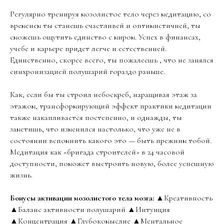
Регулярно тренируя мозолистое тело через медитацию, со
временем ты станешь счастливей и оптимистичней, ты
сможешь ощутить единство с миром. Успех в финансах,
учебе и карьере придет легче и естественней.
Единственно, скорее всего, ты пожалеешь , что не занялся
синхронизацией полушарий гораздо раньше.
Как, если бы ты строил небоскреб, наращивая этаж за
этажом, трансформирующий эффект практики медитации
также накапливается постепенно, и однажды, ты
заметишь, что изменился настолько, что уже не в
состоянии вспомнить какого это — быть прежним тобой.
Медитация как «бригада строителей» в 24 часовой
доступности, поможет выстроить новую, более успешную
жизнь.
Бонусы активации мозолистого тела мозга:
▲Креативность
▲Баланс активности полушарий ▲Интуиция
▲Концентрация ▲Глубокомыслие ▲Ментальное