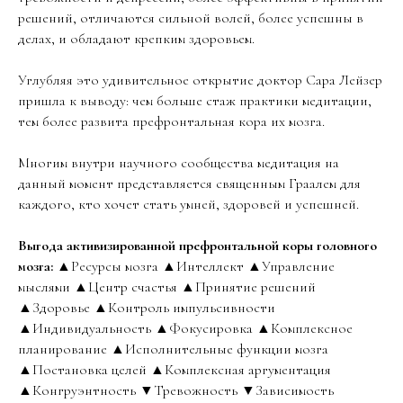
решений, отличаются сильной волей, более успешны в
делах, и обладают крепким здоровьем.
Углубляя это удивительное открытие доктор Сара Лейзер
пришла к выводу: чем больше стаж практики медитации,
тем более развита префронтальная кора их мозга.
Многим внутри научного сообщества медитация на
данный момент представляется священным Граалем для
каждого, кто хочет стать умней, здоровей и успешней.
Выгода активизированной префронтальной коры головного
мозга:
▲Ресурсы мозга ▲Интеллект ▲Управление
мыслями ▲Центр счастья ▲Принятие решений
▲Здоровье ▲Контроль импульсивности
▲Индивидуальность ▲Фокусировка ▲Комплексное
планирование ▲Исполнительные функции мозга
▲Постановка целей ▲Комплексная аргументация
▲Конгруэнтность ▼Тревожность ▼Зависимость