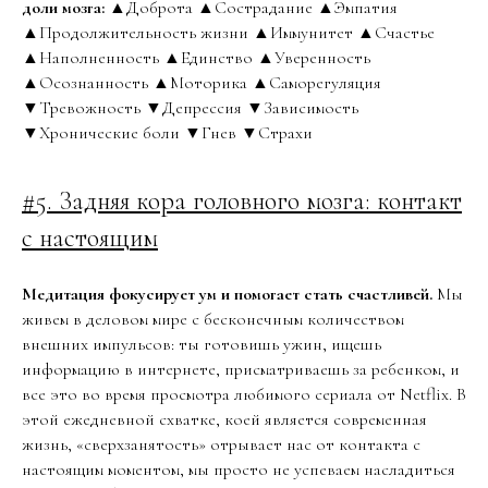
доли мозга:
▲Доброта ▲Сострадание ▲Эмпатия
▲Продолжительность жизни ▲Иммунитет ▲Счастье
▲Наполненность ▲Единство ▲Уверенность
▲Осознанность ▲Моторика ▲Саморегуляция
▼Тревожность ▼Депрессия ▼Зависимость
▼Хронические боли ▼Гнев ▼Страхи
#5. Задняя кора головного мозга: контакт
с настоящим
Медитация фокусирует ум и помогает стать счастливей.
Мы
живем в деловом мире с бесконечным количеством
внешних импульсов: ты готовишь ужин, ищешь
информацию в интернете, присматриваешь за ребенком, и
все это во время просмотра любимого сериала от Netflix. В
этой ежедневной схватке, коей является современная
жизнь, «сверхзанятость» отрывает нас от контакта с
настоящим моментом, мы просто не успеваем насладиться