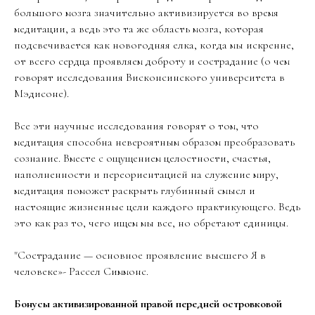
большого мозга значительно активизируется во время
медитации, а ведь это та же область мозга, которая
подсвечивается как новогодняя елка, когда мы искренне,
от всего сердца проявляем доброту и сострадание (о чем
говорят исследования Висконсинского университета в
Мэдисоне).
Все эти научные исследования говорят о том, что
медитация способна невероятным образом преобразовать
сознание. Вместе с ощущением целостности, счастья,
наполненности и переориентацией на служение миру,
медитация поможет раскрыть глубинный смысл и
настоящие жизненные цели каждого практикующего. Ведь
это как раз то, чего ищем мы все, но обретают единицы.
"Сострадание — основное проявление высшего Я в
человеке»- Рассел Симмонс.
Бонусы активизированной правой передней островковой