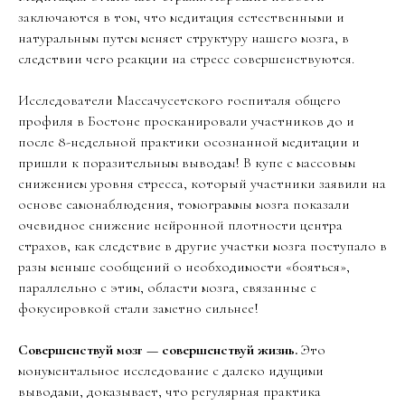
заключаются в том, что медитация естественными и
натуральным путем меняет структуру нашего мозга, в
следствии чего реакции на стресс совершенствуются.
Исследователи Массачусетского госпиталя общего
профиля в Бостоне просканировали участников до и
после 8-недельной практики осознанной медитации и
пришли к поразительным выводам! В купе с массовым
снижением уровня стресса, который участники заявили на
основе самонаблюдения, томограммы мозга показали
очевидное снижение нейронной плотности центра
страхов, как следствие в другие участки мозга поступало в
разы меньше сообщений о необходимости «бояться»,
параллельно с этим, области мозга, связанные с
фокусировкой стали заметно сильнее!
Совершенствуй мозг — совершенствуй жизнь.
Это
монументальное исследование с далеко идущими
выводами, доказывает, что регулярная практика