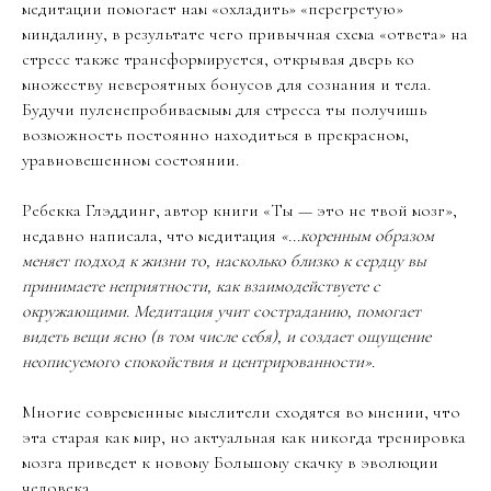
медитации помогает нам «охладить» «перегретую»
миндалину, в результате чего привычная схема «ответа» на
стресс также трансформируется, открывая дверь ко
множеству невероятных бонусов для сознания и тела.
Будучи пуленепробиваемым для стресса ты получишь
возможность постоянно находиться в прекрасном,
уравновешенном состоянии.
Ребекка Глэддинг, автор книги «Ты — это не твой мозг»,
недавно написала, что медитация
«...коренным образом
меняет подход к жизни то, насколько близко к сердцу вы
принимаете неприятности, как взаимодействуете с
окружающими. Медитация учит состраданию, помогает
видеть вещи ясно (в том числе себя), и создает ощущение
неописуемого спокойствия и центрированности».
Многие современные мыслители сходятся во мнении, что
эта старая как мир, но актуальная как никогда тренировка
мозга приведет к новому Большому скачку в эволюции
человека.