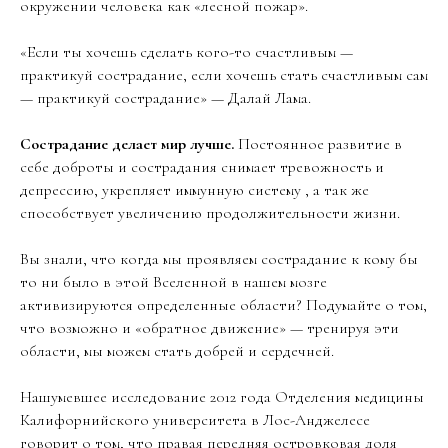
окружении человека как «лесной пожар».
«Если ты хочешь сделать кого-то счастливым —
практикуй сострадание, если хочешь стать счастливым сам
— практикуй сострадание» — Далай Лама.
Сострадание делает мир лучше.
Постоянное развитие в
себе доброты и сострадания снимает тревожность и
депрессию, укрепляет иммунную систему , а так же
способствует увеличению продолжительности жизни.
Вы знали, что когда мы проявляем сострадание к кому бы
то ни было в этой Вселенной в нашем мозге
активизируются определенные области? Подумайте о том,
что возможно и «обратное движение» — тренируя эти
области, мы можем стать добрей и сердечней.
Нашумевшее исследование 2012 года Отделения медицины
Калифорнийского университета в Лос-Анджелесе
говорит о том, что правая передняя островковая доля