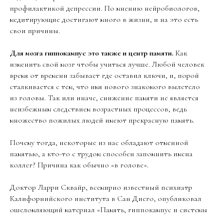
профилактикой депрессии. По мнению нейробиологов,
медитирующие достигают много в жизни, и на это есть
свои причины.
Для мозга гиппокампус это также и центр памяти.
Как
изменить свой мозг чтобы учиться лучше. Любой человек
время от времени забывает где оставил ключи, и, порой
сталкивается с тем, что имя нового знакомого вылетело
из головы. Так или иначе, снижение памяти не является
неизбежным следствием возрастных процессов, ведь
множество пожилых людей имеют прекрасную память.
Почему тогда, некоторые из нас обладают отменной
памятью, а кто-то с трудом способен запомнить имена
коллег? Причина как обычно «в голове».
Доктор Ларри Сквайр, всемирно известный психиатр
Калифорнийского института в Сан Диего, опубликовал
ошеломляющий материал «Память, гиппокампус и системы