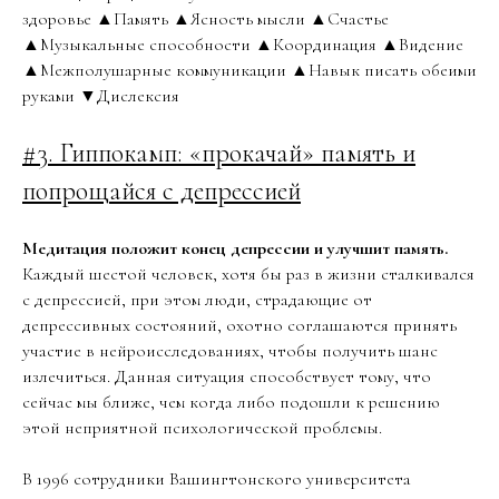
здоровье ▲Память ▲Ясность мысли ▲Счастье
▲Музыкальные способности ▲Координация ▲Видение
▲Межполушарные коммуникации ▲Навык писать обеими
руками ▼Дислексия
#3. Гиппокамп: «прокачай» память и
попрощайся с депрессией
Медитация положит конец депрессии и улучшит память.
Каждый шестой человек, хотя бы раз в жизни сталкивался
с депрессией, при этом люди, страдающие от
депрессивных состояний, охотно соглашаются принять
участие в нейроисследованиях, чтобы получить шанс
излечиться. Данная ситуация способствует тому, что
сейчас мы ближе, чем когда либо подошли к решению
этой неприятной психологической проблемы.
В 1996 сотрудники Вашингтонского университета