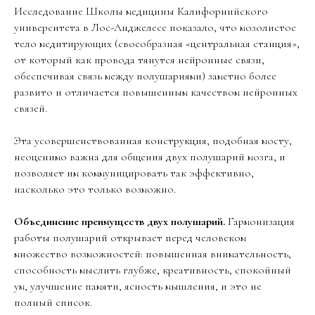
Исследование Школы медицины Калифорнийского
университета в Лос-Анджелесе показало, что мозолистое
тело медитирующих (своеобразная «центральная станция»,
от который как провода тянутся нейронные связи,
обеспечивая связь между полушариями) заметно более
развито и отличается повышенным качеством нейронных
связей.
Эта усовершенствованная конструкция, подобная мосту,
неоценимо важна для общения двух полушарий мозга, и
позволяет им коммуницировать так эффективно,
насколько это только возможно.
Объединение преимуществ двух полушарий.
Гармонизация
работы полушарий открывает перед человеком
множество возможностей: повышенная внимательность,
способность мыслить глубже, креативность, спокойный
ум, улучшение памяти, ясность мышления, и это не
полный список.