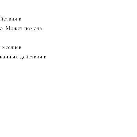
йствия в
го. Может помочь
х месяцев
знанных действия в
кции, убеждения,
ных вдохов,
ее продвинутые
та, мы ждем тебя