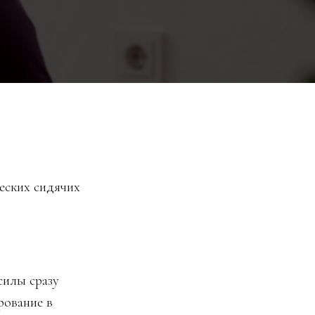
ческих сидячих
силы сразу
рование в