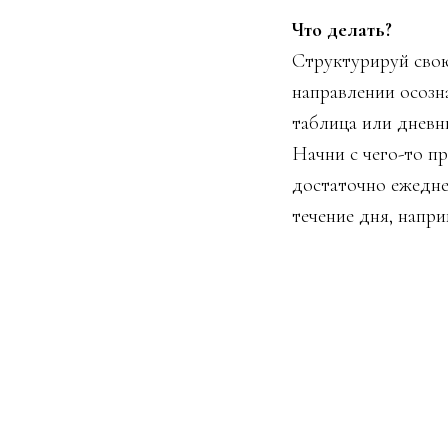
Что делать?
Структурируй свою
направлении осозн
таблица или дневн
Начни с чего-то пр
достаточно ежедне
течение дня, напри
- внимательно с ке
ощущения в теле, н
- если есть чувств
концентрации на зв
техники).
А все остальное сч
Также если тебе н