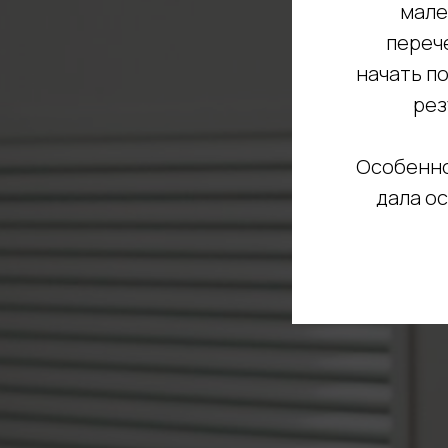
мале
перече
начать по
рез
Особенно
дала о