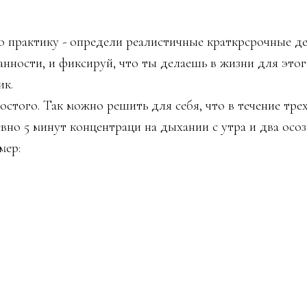
 практику - определи реалистичные краткрсрочные де
анности, и фиксируй, что ты делаешь в жизни для это
ик.
остого. Так можно решить для себя, что в течение тре
вно 5 минут концентраци на дыхании с утра и два осо
мер:
м-то поговорить хотя бы минуту (отслеживая свои реа
отки в его голосе, мимике, жестах);
о вины, использовать его как триггер для пары осознан
уках или теле в течение минуты (или кто умеет - бол
итать сверхрезультатом!
ужна поддержка и более конкретная целостная струкру