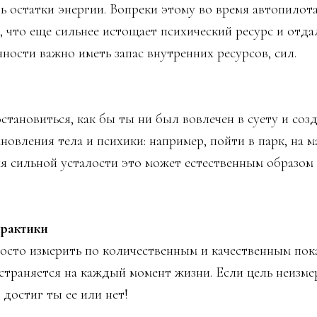
ь остатки энергии. Вопреки этому во время автопилот
, что еще сильнее истощает психический ресурс и отда
ности важно иметь запас внутренних ресурсов, сил.
становиться, как бы ты ни был вовлечен в суету и соз
новления тела и психики: например, пойти в парк, на м
мя сильной усталости это может естественным образом
рактики
осто измерить по количественным и качественным показ
страняется на каждый момент жизни. Если цель неизме
 достиг ты ее или нет!