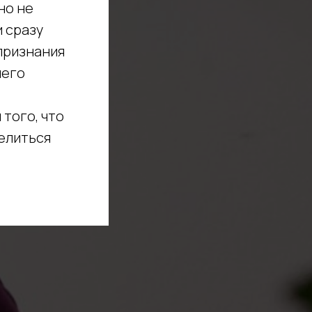
но не
и сразу
 признания
чего
того, что
елиться