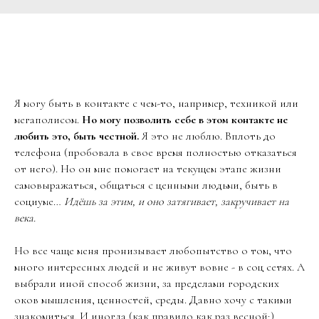
Я могу быть в контакте с чем-то, например, техникой или
мегаполисом.
Но могу позволить себе в этом контакте не
любить это, быть честной.
Я это не люблю. Вплоть до
телефона (пробовала в свое время полностью отказаться
от него). Но он мне помогает на текущем этапе жизни
самовыражаться, общаться с ценными людьми, быть в
социуме…
Идёшь за этим, и оно затягивает, закручивает на
века.
Но все чаще меня пронизывает любопытство о том, что
много интересных людей и не живут вовне - в соц сетях. А
выбрали иной способ жизни, за пределами городских
оков мышления, ценностей, среды. Давно хочу с такими
знакомиться. И иногда (как правило как раз весной;)