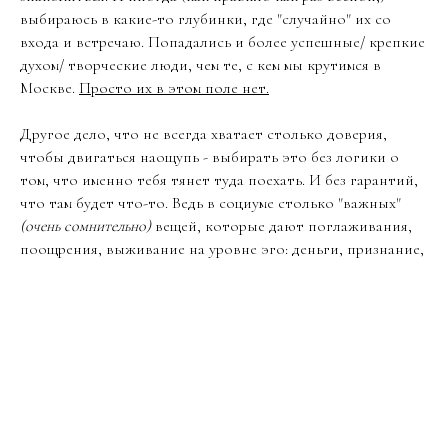
выбираюсь в какие-то глубинки, где "случайно" их со
входа и встречаю. Попадались и более успешные/ крепкие
духом/ творческие люди, чем те, с кем мы крутимся в
Москве.
Просто их в этом поле нет.
Другое дело, что не всегда хватает столько доверия,
чтобы двигаться наощупь - выбирать это без логики о
том, что именно тебя тянет туда поехать. И без гарантий,
что там будет что-то. Ведь в социуме столько "важных"
(очень сомнительно)
вещей, которые дают поглаживания,
поощрения, выживание на уровне эго: деньги, признание,
выход замуж и складирование имущества. Но… возможно,
что это время, потраченное зря? Если сделано из ума, их
ограниченности. Возможно, что я буду жалеть в
последний момент жизни, что вбухала столько ресурса на
погоню за эго? Что меня остановила слишком большая
неизвестность перед реализацией по настоящему
интересного мне?
Бл@ть, да однозначно.
Так что стану
это оформлять постепенно в шаги и, само собой,