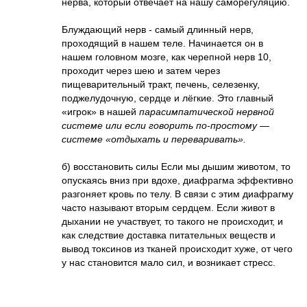
нерва, который отвечает на нашу саморегуляцию.
Блуждающий нерв - самый длинный нерв,
проходящий в нашем теле. Начинается он в
нашем головном мозге, как черепной нерв 10,
проходит через шею и затем через
пищеварительный тракт, печень, селезенку,
поджелудочную, сердце и лёгкие. Это главный
«игрок» в нашей
парасимпатической нервной
системе или если говорить по-простому —
системе «отдыхать и переваривать».
б) восстановить силы Если мы дышим животом, то
опускаясь вниз при вдохе, диафрагма эффективно
разгоняет кровь по телу. В связи с этим диафрагму
часто называют вторым сердцем. Если живот в
дыхании не участвует, то такого не происходит, и
как следствие доставка питательных веществ и
вывод токсинов из тканей происходит хуже, от чего
у нас становится мало сил, и возникает стресс.