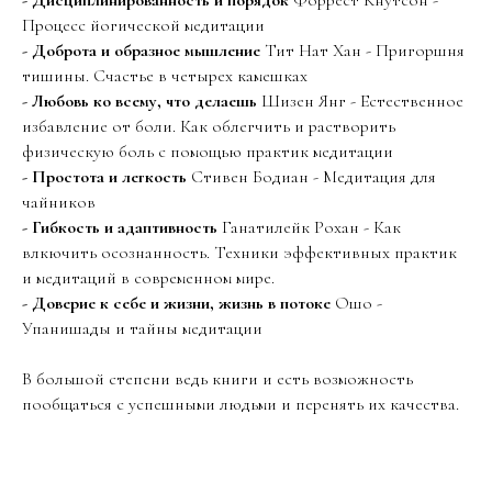
- Дисциплинированность и порядок
Форрест Кнутсон -
Процесс йогической медитации
- Доброта и образное мышление
Тит Нат Хан - Пригоршня
тишины. Счастье в четырех камешках
- Любовь ко всему, что делаешь
Шизен Янг - Естественное
избавление от боли. Как облегчить и растворить
физическую боль с помощью практик медитации
- Простота и легкость
Стивен Бодиан - Медитация для
чайников
- Гибкость и адаптивность
Ганатилейк Рохан - Как
влкючить осознанность. Техники эффективных практик
и медитаций в современном мире.
- Доверие к себе и жизни, жизнь в потоке
Ошо -
Упанишады и тайны медитации
В большой степени ведь книги и есть возможность
пообщаться с успешными людьми и перенять их качества.