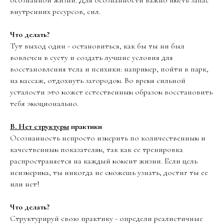
осознанной жизни. Для осознанности важно иметь запас
внутренних ресурсов, сил.
Что делать?
Тут выход один - остановиться, как бы ты ни был
вовлечен в суету и создать лучшие условия для
восстановления тела и психики: например, пойти в парк,
на массаж, отдохнуть загородом. Во время сильной
усталости это может естественным образом восстановить
тебя эмоционально.
В. Нет структуры
практики
Осознанность непросто измерить по количественным и
качественным показателям, так как ее тренировка
распространяется на каждый момент жизни. Если цель
неизмерима, ты никогда не сможешь узнать, достиг ты ее
или нет!
Что делать?
Структурируй свою практику - определи реалистичные