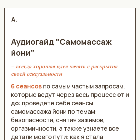
безопасности, снятия зажимов,
оргазмичности, а также узнаете все
детали моего пути: как я стала
мастером
6.000₽
КУПИТЬ
Самый популярный!
B.
Комплексное обучение
"Профессия"
42 видео
– урока по 15 минут с
конспектами, где я обучаю вести
сеансы от и до
Ответы на все возникающие вопросы