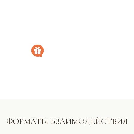
ФОРМАТЫ ВЗАИМОДЕЙСТВИЯ
A.
Аудиогайд "Самомассаж
йони"
– всегда хорошая идея начать с раскрытия
своей сексуальности
6 сеансов
по самым частым запросам,
которые ведут через весь процесс
от
и
до
: проведете себе сеансы
самомассажа йони по темам: