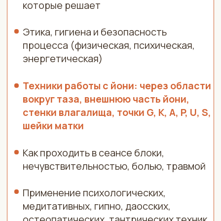
КАК ПРОХОДИТ ОБУЧЕНИЕ?
Формат "Профессия" создан при поддержке
учеников и коллег: гинеколог, психолог,
сексолог и другие специалисты подарили вам
доп. уроки от себя
[01]
42 урока с конспектами
и презентациями
Вы получаете доступ к урокам
на платформе SkillSpace на срок от 6
месяцев