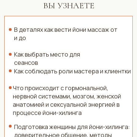
Анкета для клиенток
Виды, этапы и слои йони-хилинга
Нюансы противопоказаний и вопросы,
которые решает
Этика, гигиена и безопасность
процесса (физическая, психическая,
энергетическая)
Техники работы с йони: через области
вокруг таза, внешнюю часть йони,
стенки влагалища, точки G, K, A, P, U, S,
шейки матки
Как проходить в сеансе блоки,
нечувствительностью, болью, травмой
Применение психологических,
медитативных, гипно, даосских,
остеопатических, тантрических техник