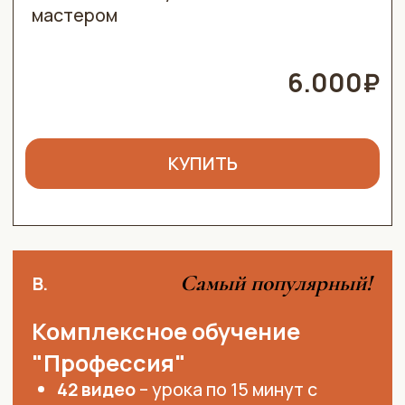
напрямую от ведущей
Комьюнити сотни мастеров по всему
миру для обмена сеансами
*есть рассрочка (4-5тр/ мес)
50.000₽
подробнее
СМОТРЕТЬ ПРОГРАММУ