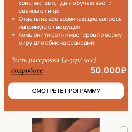
D.
Персональное обучение
"Приемник"
Включает в себя:
комплексное
обучение на мастера йони хилинга
А также подарок:
аудиогайд
по самомассажу йони
+ Инд. практическое обучение на
модели
+ Рекомендация Вас по мере готовности
Вашего мастерства
*доступна рассрочка 0%
подробнее