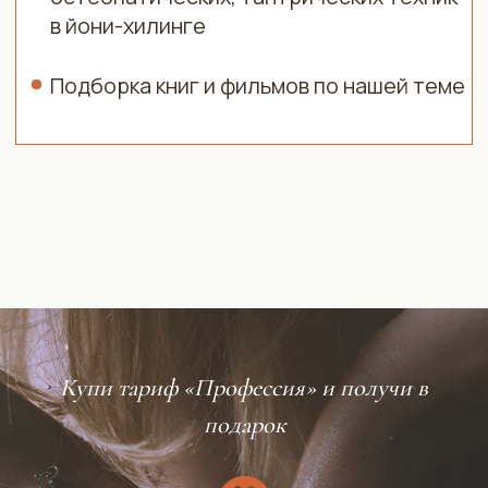
[02]
Сообщество 50+ мастеров
Вас добавляют в Телеграмм чат, где
сидят наши ученики со всего мира,
городов России, и, конечно, Москвы. Там
ведущая отвечает на все возникающие
вопросы: как во время учебы, так и после.
А с другими мастерами можно
обмениваться опытом, клиентками
и тренироваться друг на друге