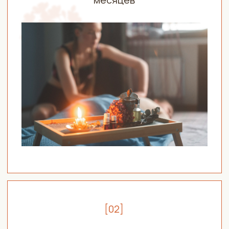
@monol.ok
TELEGRAM
@monol_ok
YOUTUBE
@monol_ok
©YONIVERSITY 2024. Все права защищены
Политика конфиденциальности
Наверх
Договор об оферте