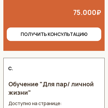
процессе йони-хилинга
Подготовка женщины для йони-хилинга:
доверительное общение, методы
раскрытия тела
Как вести клиентку после сеанса
Юридический договор для подписания
с клиенткой
Список для подготовки пространства
Какие есть нюансы противопоказаний
и показаний йони-хилинг массажа?